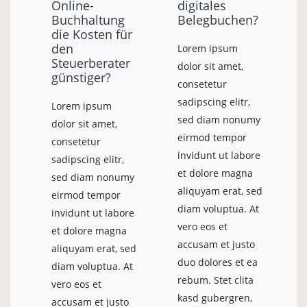
Online-
digitales
Buchhaltung
Belegbuchen?
die Kosten für
den
Lorem ipsum
Steuerberater
dolor sit amet,
günstiger?
consetetur
sadipscing elitr,
Lorem ipsum
sed diam nonumy
dolor sit amet,
eirmod tempor
consetetur
invidunt ut labore
sadipscing elitr,
et dolore magna
sed diam nonumy
aliquyam erat, sed
eirmod tempor
diam voluptua. At
invidunt ut labore
vero eos et
et dolore magna
accusam et justo
aliquyam erat, sed
duo dolores et ea
diam voluptua. At
rebum. Stet clita
vero eos et
kasd gubergren,
accusam et justo