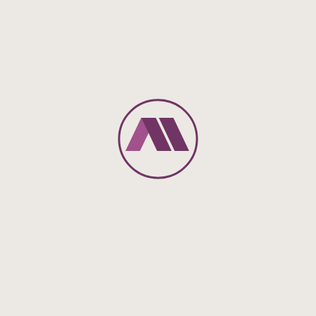
I - 00185 Roma
Internet:
www.orlandi-contucci.com
*
Die Zusammenarbeit/Kooperation erfolgt jeweils
einzelfallbezogen ohne Begründung einer wechselseitigen
Haftung oder Verantwortung für die Tätigkeiten des Anderen.
Unsere Standorte im Überblick
Steuerberatung München
Alexia Huber
Birketweg 21
80639 München
089 / 12 19 32 8 – 00
089 / 12 19 32 8 – 30