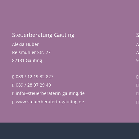
Steuerberatung Gauting
Alexia Huber
A
Reismühler Str. 27
A
82131 Gauting
9
089 / 12 19 32 827
089 / 28 97 29 49
info@steuerberaterin-gauting.de
www.steuerberaterin-gauting.de