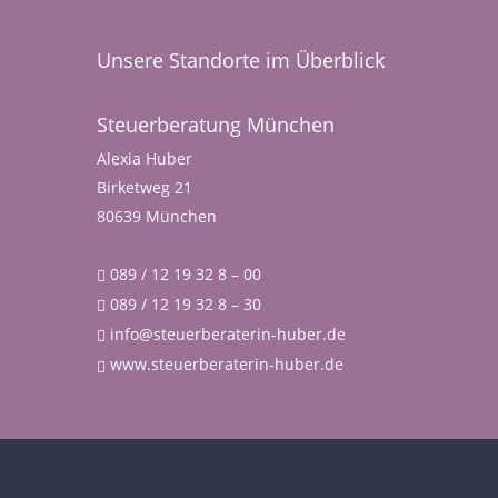
Unsere Standorte im Überblick
Steuerberatung München
Alexia Huber
Birketweg 21
80639 München
089 / 12 19 32 8 – 00
089 / 12 19 32 8 – 30
info@steuerberaterin-huber.de
www.steuerberaterin-huber.de