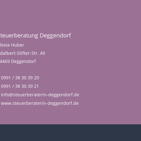
Steuerberatung Deggendorf
lexia Huber
dalbert-Stifter-Str. 49
4469 Deggendorf
0991 / 38 30 39 20
0991 / 38 30 39 21
info@steuerberaterin-deggendorf.de
www.steuerberaterin-deggendorf.de