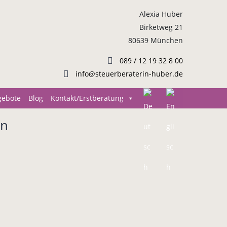
Alexia Huber
Birketweg 21
80639 München
089 / 12 19 32 8 00
info@steuerberaterin-huber.de
gebote
Blog
Kontakt/Erstberatung
rn